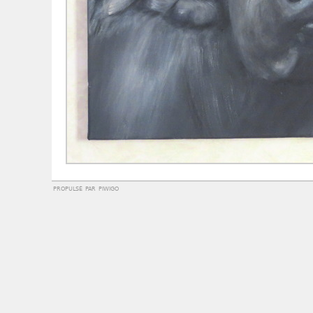
propulsé par
piwigo