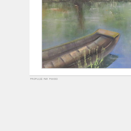
propulsé par
piwigo