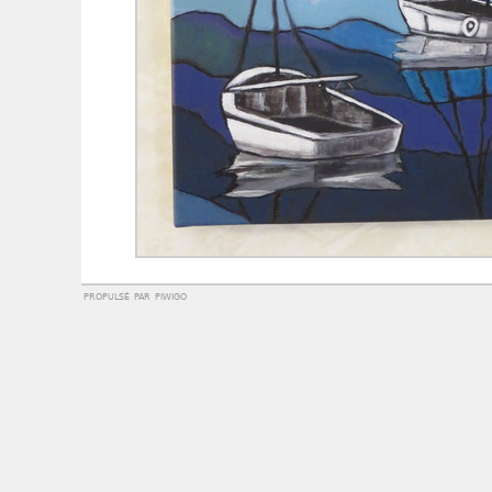
propulsé par
piwigo