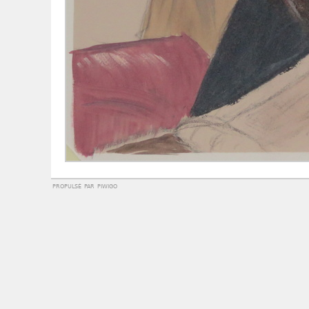
propulsé par
piwigo