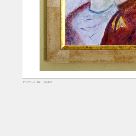
propulsé par
piwigo