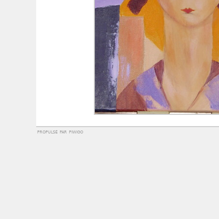
propulsé par
piwigo