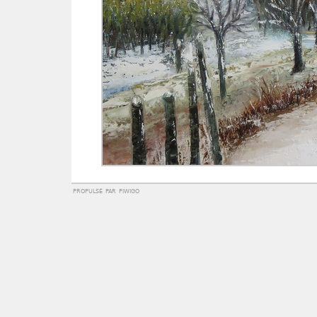
propulsé par
piwigo