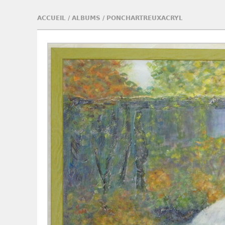
ACCUEIL
/
ALBUMS
/
PONCHARTREUXACRYL