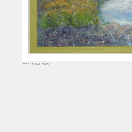
propulsé par
piwigo